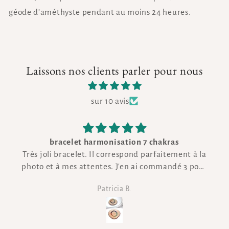
géode d’améthyste pendant au moins 24 heures.
Laissons nos clients parler pour nous
sur 10 avis
bracelet harmonisation 7 chakras
Très joli bracelet. Il correspond parfaitement à la
photo et à mes attentes. J'en ai commandé 3 pour
les offrir à ma maman et ma sœur qui sont ravies.
Patricia B.
Je les ai reçus rapidement accompagnés d'un
charmant cadeau que j'ai également beaucoup
apprécié, merci !